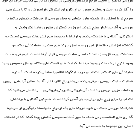
عروسی به عنوان سایت مرجع برندهای عروسی در کشور، به تازگی فعالیت حرفه ای خود
را آغاز کرده است و بستری مهم را برای کاربران اینترنتی فراهم کرده؛ تا با دسترسی
سریع تر با استفاده از شبکه های اجتماعی و مجله عروسی از خدمات برندهای مرتبط با
عروسی و آخرین اخبار مطلع شوند. امروزه با گسترش فناوری های الکترونیکی و
اینترنتی، آشنایی با خدمات برندها و ارتباط با مجموعه های تشریفات عروسی نسبت به
گذشته افزایش یافته؛ از این رو سه اصل «برند های معتبر»، «نمایندگی معتبر»و
«خدمات اورجینال» جزء اهداف اصلی سایت عروسی قرار گرفته است. ازطرفی به علت
وجود تنوع در خدمات و وجود برندها، کیفیت ها و قیمت های مختلف و علل خصوص وجود
نمایندگی های نامعتبر، انتخاب و خرید اینگونه اقلام را مشکل کرده است. گستره
فعالیت سایت عروسی معرفی برندهایی نظیر باغ تالار، تالار، آتلیه، سالن آرایشی عروس
و داماد، مزون عروس و داماد، گل فروشی،شیرینی فروشی و ...را شامل می شود که
انتخاب را برای زوج های جوان بسیار آسان کرده است. همچنین آشنایی با برندهای
قدرتمند عروسی باعث می شود هزینه های یک ازدواج به واسطه جلوگیری از سرمایه
گذاری های نامناسب و بی هدف به طور کاملا محسوسی کاهش پیدا کنند. که از اهداف
اصلی این مجموعه به حساب می آید.