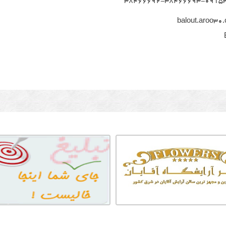
38466692-38466693-0915
balout.aroo30