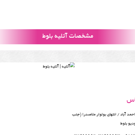
مشخصات آتلیه بلوط
اس
مد آباد / انتهای بولوار ملاصدرا (جنب
دیو بلوط