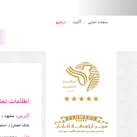
صفحه اصلی
آتلیه
ارشیو
اطلاعات تم
آدرس:
مشهد / اح
بانک انصار) / استو