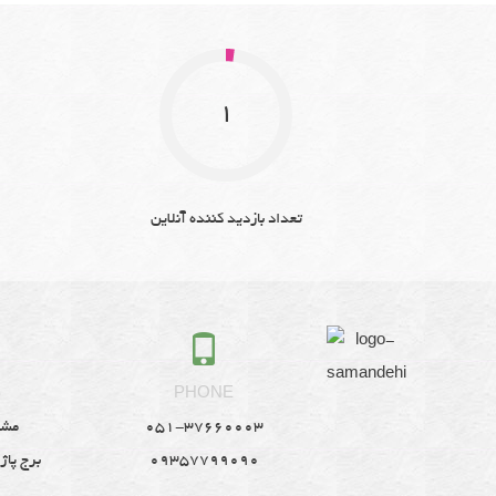
1
تعداد بازدید کننده آنلاین
S
PHONE
051-37660003
مشه
09357799090
برج پاژ