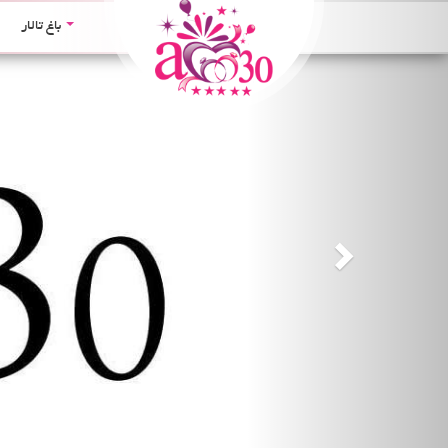
Next
باغ تالار