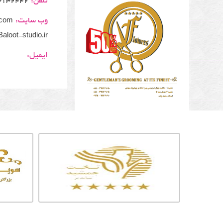
تلفن:
3132442
وب سایت:
.com
Baloot-studio.ir
ایمیل: