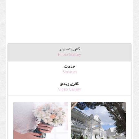
گالری تصاویر
Photo Gallary
خدمات
Services
گالری ویدئو
Video Gallary