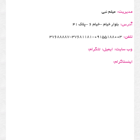
مدیریت:
میثم نبی
آدرس:
بلوار خیام -خیام 6 -پلاک 41
تلفن:
37688887-37681181-09155188003
وب سایت:
ایمیل:
تلگرام:
اینستاگرام: