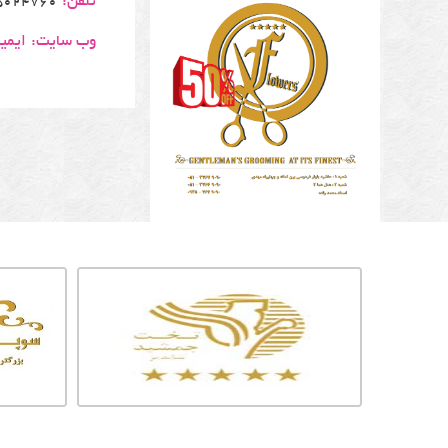
تلفن:
5024760
وب سایت:
ایمی