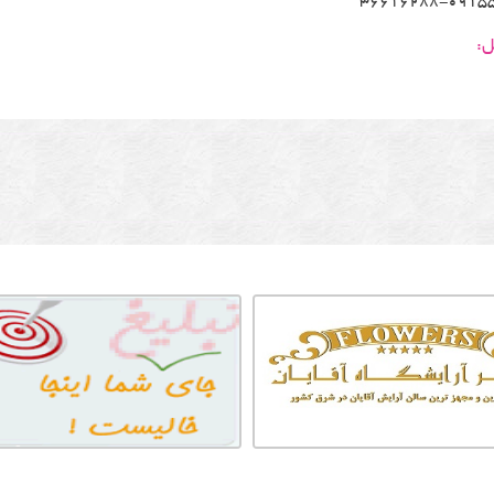
36616288-0915
ل: