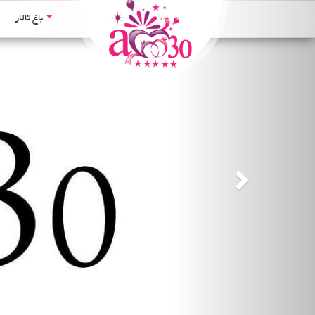
Next
باغ تالار