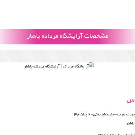
مشخصات آرایشگاه مردانه یاشار
اس
مشهد-شهرک غرب-جنب شریعتی-2 پلاک38
یاشار