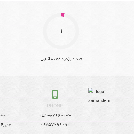
1
تعداد بازدید کننده آنلاین
S
PHONE
051-37660003
مشه
09357799090
برج پاژ