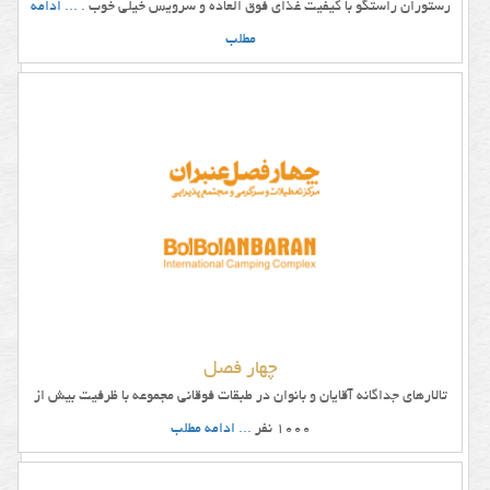
رستوران راستگو با کیفیت غذای فوق العاده و سرویس خیلی خوب .
... ادامه
عروسی
مطلب
وجود
آسانسور
برای
تالار
و
باغ
تالار
روکش
چهار فصل
مناسب
تالارهای جداگانه آقایان و بانوان در طبقات فوقانی مجموعه با ظرفیت بیش از
برای
1000 نفر
... ادامه مطلب
صندلی