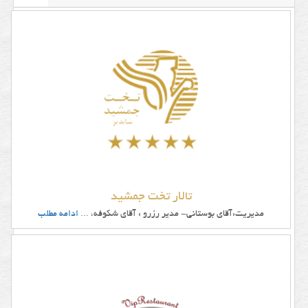
تالار
و
باغ
تالار
عروسی
با
توجه
به
تعداد
تالار تخت جمشید
مدیریت:آقای بوستانی- مدیر رزرو : آقای شکوفه،
... ادامه مطلب
مهمانان
موقعیت
مکانی
و