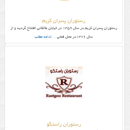
و
غذای
رستوران پسران کریم
تالار
رستوران پسران کریم در سال 1359 در خیابان طالقانی افتتاح گردید و از
و
سال 1376در محل فعلی
... ادامه مطلب
باغ
تالار
پارکینگ
تالار
و
باغ
تالار
برای
مهمانان
رستوران راستگو