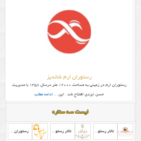
ها
و
میزهای
تالار
و
باغ
تالار
رستوران ارم شاندیز
میز
رستوران ارم در زمینی به مساحت 12000 متر درسال 1358 با مدیریت
شام
حسن ایزدی افتتاح شد . این
... ادامه مطلب
عروس
و
لیست سه ستاره
داماد
در
تالار رستوران سلطانی
تالار رستوران ساوالان
رستوران هتل پردیس