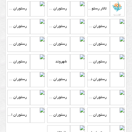
تالار
تالار رستوران اطلسیه
رستوران شریف
رستوران هتل درویشی
و
باغ
رستوران کوهسر
رستوران آبنوس
رستوران فلامینگو
تالار
خدمات
رستوران گراندیس
رستوران معین درباری
رستوران سدروس
جانبی
رستوران شورورزی
شهروند
رستوران گنجعلی خان
تالار
و
رستوران نارمک
رستوران ملت
رستوران ریخته گرزاده
باغ
تالار
رستوران گراناز
رستوران کوثر
رستوران خسروی
هزینه
رستوران قائم
رستوران خانه اسپاگتی
رستوران ارغوان
های
تالار