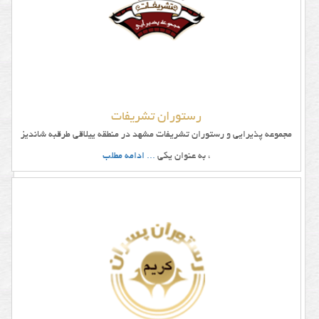
دسترسی
آسان
به
تالار
و
رستوران تشریفات
باغ
مجموعه پذیرایی و رستوران تشریفات مشهد در منطقه ییلاقی طرقبه شاندیز
تالار
، به عنوان یکی
... ادامه مطلب
ارتفاع
سقف
تالار
کیفیت
پذیرایی