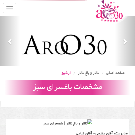
oggle
gation
Previous
Nex
صفحه اصلی
تالار و باغ تالار
ارشیو
مشخصات باغسرای سبز
مدیریت: آقای عظیمی- آقای غلامی