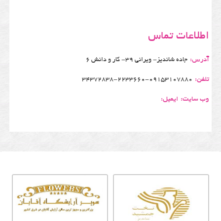
اطلاعات تماس
آدرس:
جاده شاندیز- ویرانی 39- کار و دانش 6
تلفن:
34372838-2233660-09153107880
وب سایت:
ایمیل: