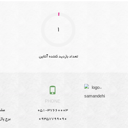
1
تعداد بازدید کننده آنلاین
S
PHONE
051-37660003
مشه
09357799090
برج پاژ