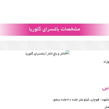
مشخصات باغسرای گلوریا
زاد
اس
بزرگراه مشهد- قوچان، کیلو متر جاده 20جاده سنتو،
ار