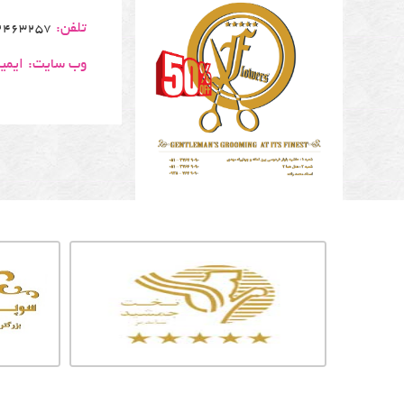
تلفن:
2463257
وب سایت:
ایمی