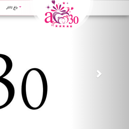
Next
باغ تالار