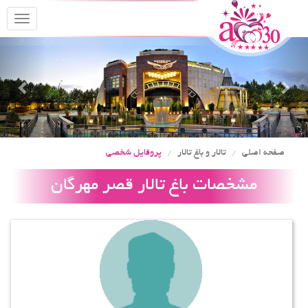
oggle
gation
Previous
Nex
صفحه اصلی
تالار و باغ تالار
پروفایل شخصی
مشخصات باغ تالار قصر مهرگان