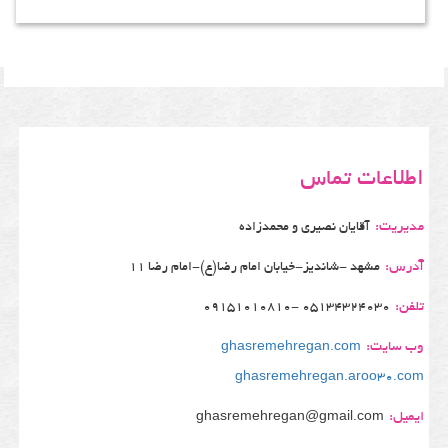
اطلاعات تماس
مدیریت:
آقایان نصیری و محمدزاده
آدرس:
مشهد -شاندیز-خیابان امام رضا(ع)-امام رضا 11
تلفن:
05134324030 -09151010810
وب سایت:
ghasremehregan.com
ghasremehregan.aroo30.com
ایمیل:
ghasremehregan@gmail.com