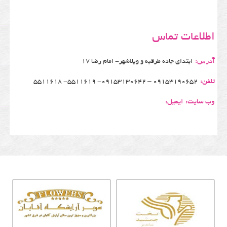
اطلاعات تماس
آدرس:
ابتدای جاده طرقبه و ویلاشهر- امام رضا 17
تلفن:
09153190652 – 09153130642- 5511619- 5511618
وب سایت:
ایمیل: