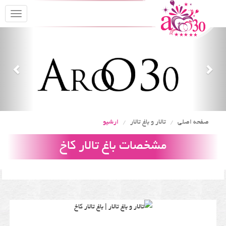
oggle
gation
Previous
Nex
صفحه اصلی
تالار و باغ تالار
ارشیو
مشخصات باغ تالار کاخ