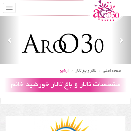
oggle
gation
Previous
Nex
صفحه اصلی
تالار و باغ تالار
ارشیو
مشخصات تالار و باغ تالار خورشید خانم