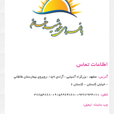
اطلاعات تماس
آدرس:
مشهد -بزرگراه آسیایی -آزادی 159-روبروی بیمارستان طالقانی
- خیابان گلستان - گلستان 6
تلفن:
38654868-09159964868-09366934070
وب سایت:
ایمیل: