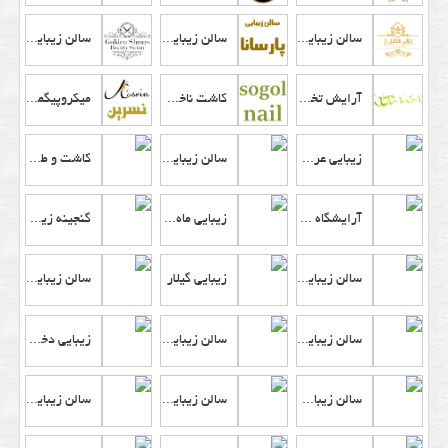
سالن زیبایی سیمین رخ
سالن زیبایی تاپ پارسنا
سالن زیبایی قیچی طلایی
آرایش تخصصی عروس رزآرا
کاشت ناخن سوگل
میکروپیگمنتیشن نسرین
زیبایی عروس مریم
سالن زیبایی مشاطه
کاشت و طراحی ناخن مارال
آرایشگاه ردیمه
زیبایی ماه گل رخ
گنجینه زیبایی تایسیز
سالن زیبایی وندا
زیبایی گیلار
سالن زیبایی گل پری
سالن زیبایی نارسیس
سالن زیبایی عروس نازی
زیبایی دختر خورشید
سالن زیبای الماگل
سالن زیبایی ستاره نوشین
سالن زیبایی الف