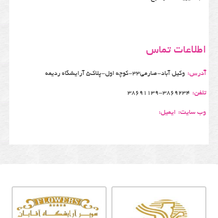
اطلاعات تماس
آدرس:
وکیل آباد-صارمی33-کوچه اول-پلاک5 آرایشگاه ردیمه
تلفن:
38691139-3869234
وب سایت:
ایمیل: