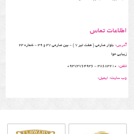
اطلاعات تماس
آدرس:
بلوار صارمی ( هفت تیر 7 ) - بین صارمی 37 و 39 - شماره 23
زیبایی حوا
تلفن:
38683210 - 09373764936
وب سایت:
ایمیل: