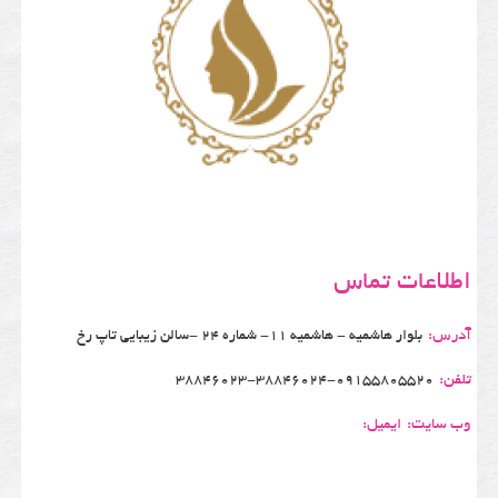
اطلاعات تماس
آدرس:
بلوار هاشمیه - هاشمیه 11- شماره 24 -سالن زیبایی تاپ رخ
تلفن:
38846023-38846024-09155805520
وب سایت:
ایمیل: