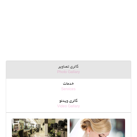
گالری تصاویر
Photo Gallary
خدمات
Services
گالری ویدئو
Video Gallary