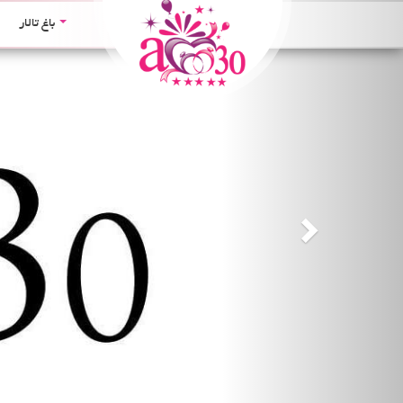
Next
باغ تالار