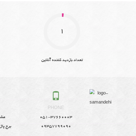
1
تعداد بازدید کننده آنلاین
S
PHONE
051-37660003
مشه
09357799090
برج پاژ