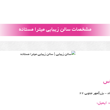
مشخصات سالن زیبایی میترا مستانه
اس
د - بزرگمهر جنوبی 22
ایمیل: