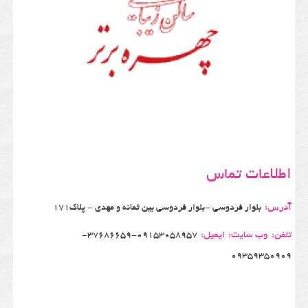
اطلاعات تماس
آدرس:
بلوار فردوسی -بلوار فردوسی بین ثمانه و مهدی - پلاک171
تلفن:
وب سایت:
ایمیل:
37686659-09153058957-
09359350909