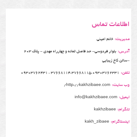
اطلاعات تماس
مدیریت:
خانم امینی
آدرس:
بلوار فردوسی- حد فاصل ثمانه و چهارراه مهدی - پلاک 203
-سالن کاخ زیبایی
تلفن:
37668114،37668115،09303762331 ، 09303762431
وب سایت:
http://kakhzibaee.com/
ایمیل:
info@kakhzibaee.com
تلگرام:
kakhzibaee
اینستاگرام:
kakh_zibaee