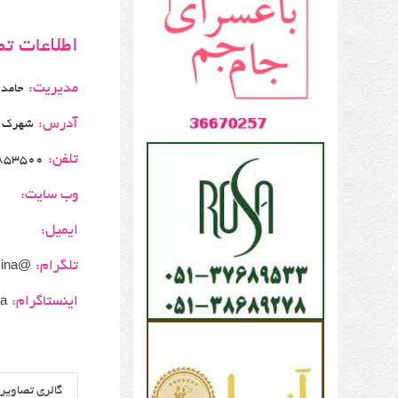
اطلاعات ت
مدیریت:
حامد
آدرس:
شهرک غر
تلفن:
853500
وب سایت:
ایمیل:
تلگرام:
@bia2mina
اینستاگرام:
na
گالری تصاویر