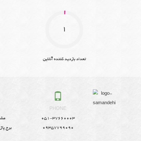
1
تعداد بازدید کننده آنلاین
S
PHONE
051-37660003
مشه
09357799090
برج پاژ