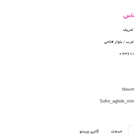
ماس
 شریف
ب / بلوار فلاحی
09367
Sofre_aghde_mi
خدمات
گالری ویدئو