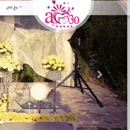
Next
باغ تالار