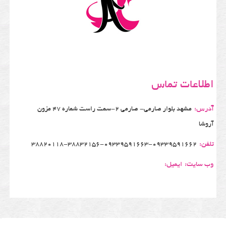
اطلاعات تماس
آدرس:
مشهد بلوار صارمی- صارمی 2-سمت راست شماره 47 مزون
آروشا
تلفن:
38820118-38832156-09339591663-09339591662
وب سایت:
ایمیل: