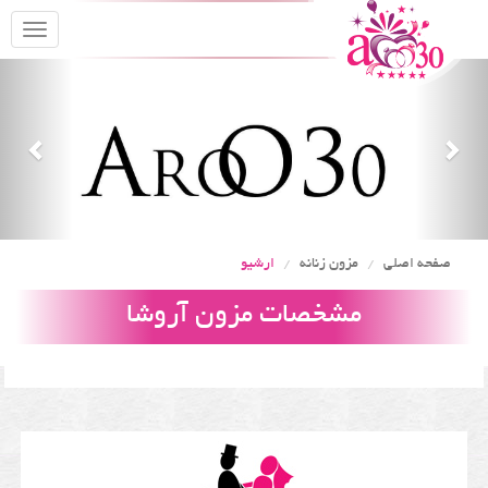
oggle
gation
Previous
Nex
صفحه اصلی
مزون زنانه
ارشیو
مشخصات مزون آروشا