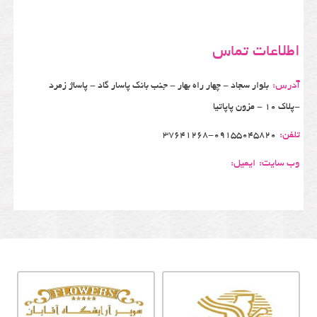
اطلاعات تماس
آدرس:
بلوار سجاد - چهار راه بهار - جنب بانک پاسار گاد - پاساژ زمرد
-پلاک 10 - مزون پاپاتیا
تلفن:
37641268-09155045820
وب سایت:
ایمیل: