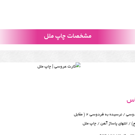
مشخصات چاپ ملل
اس
بلوار فردوسی / نرسیده به فردوسی 2 ( مقابل
) / انتهای پاساژ آهن / چاپ ملل