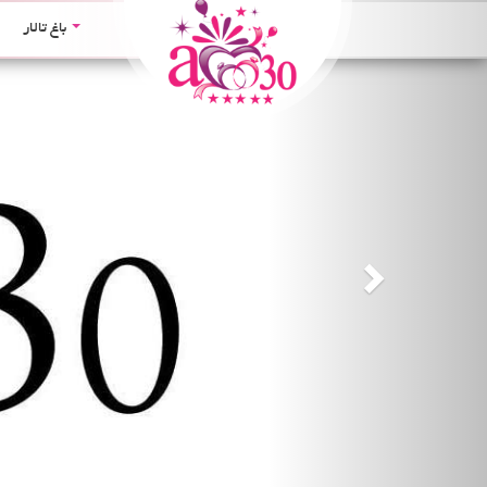
Next
باغ تالار