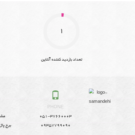
1
تعداد بازدید کننده آنلاین
S
PHONE
051-37660003
مشه
09357799090
برج پاژ