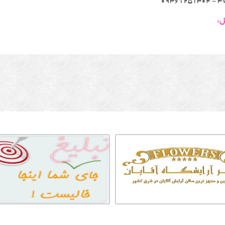
3760
ل: