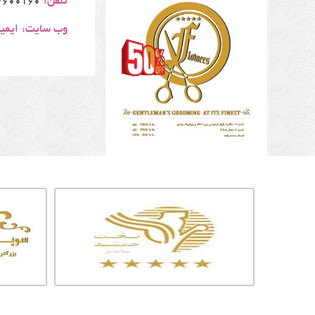
تلفن:
0160 - 09361251304
وب سایت:
ایمی