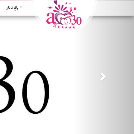
Next
باغ تالار