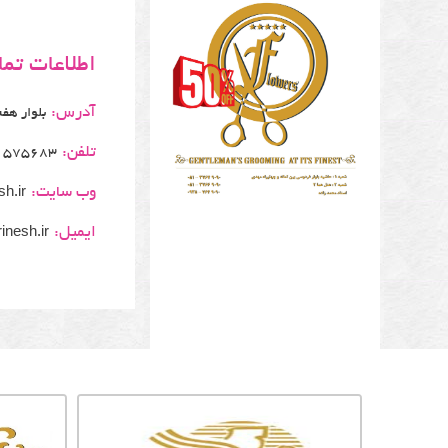
اطلاعات تم
آدرس:
بلوار هفت تی
تلفن:
1575683
وب سایت:
h.ir/
ایمیل:
inesh.ir