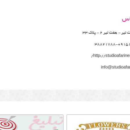
اس
ر - هفت تیر 2 - پلاک 33
38821788-0915
http://studioafarines
info@studioafar