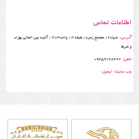
اطلاعات تماس
آدرس:
صیاد2/ مجتمع زمرد/ طبقه 3 / واحد303 / آتلیه بین المللی بهزاد
و شرفا
تلفن:
09359798322
وب سایت:
ایمیل: