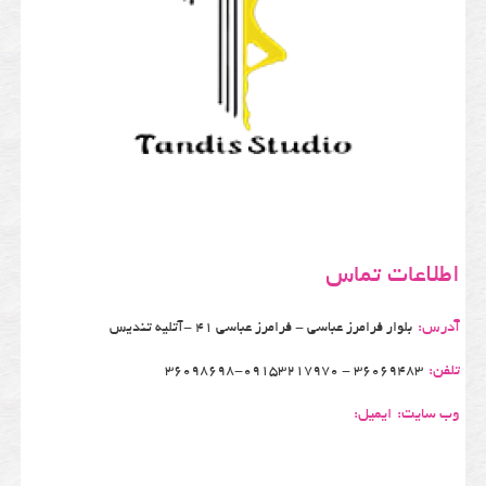
اطلاعات تماس
آدرس:
بلوار فرامرز عباسی - فرامرز عباسی 41 -آتلیه تندیس
تلفن:
36069483 - 36098698-09153217970
وب سایت:
ایمیل: