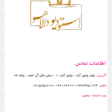
اطلاعات تماس
آدرس:
بلوار وکیل آباد - وکیل آباد 11 - نبش جلال آل احمد - پلاک 24
تلفن:
36089877-09383351724- 09152582080
وب سایت:
ایمیل: