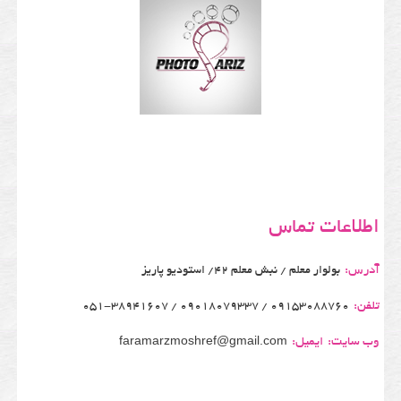
اطلاعات تماس
آدرس:
بولوار معلم / نبش معلم 42/ استودیو پاریز
تلفن:
09153088760 / 09018079337 / 051-38941607
وب سایت:
ایمیل:
faramarzmoshref@gmail.com