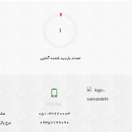
1
تعداد بازدید کننده آنلاین
S
PHONE
051-37660003
مشه
09357799090
برج پاژ