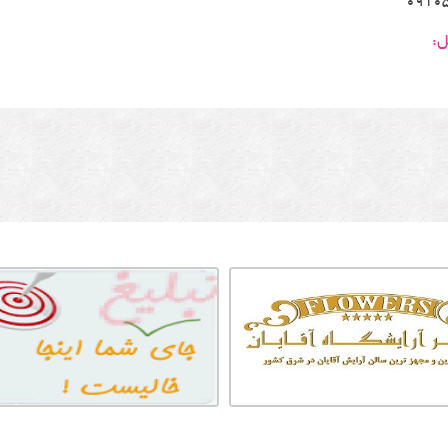
0910
ل: