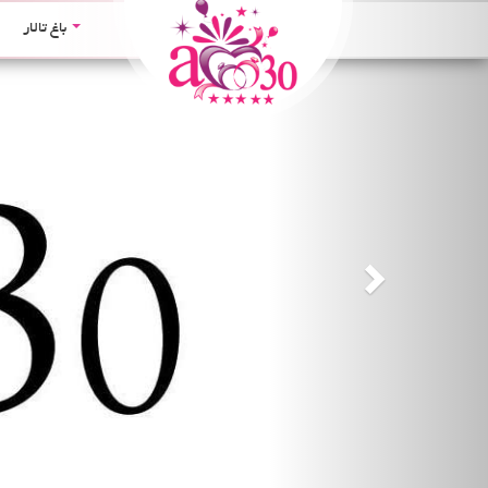
Next
باغ تالار