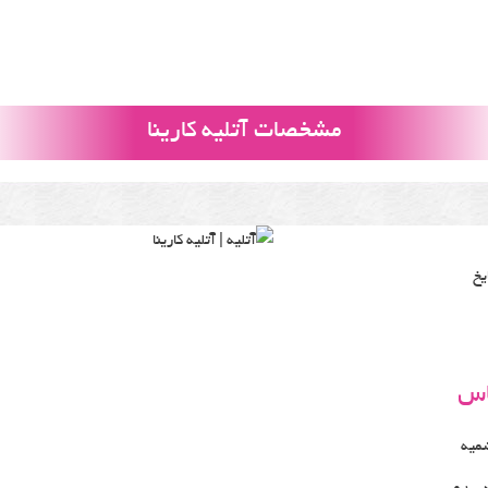
مشخصات آتلیه کارینا
یخ
اس
شمیه