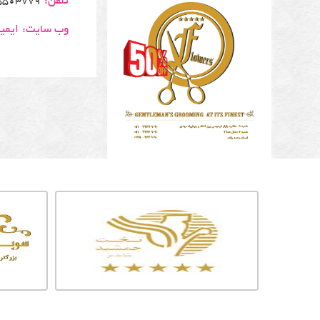
تلفن:
5503779
وب سایت:
ایمی