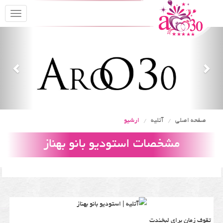
oggle
gation
Previous
Nex
صفحه اصلی
آتلیه
ارشیو
مشخصات استودیو بانو بهناز
تقوف زمان برای لبخندت