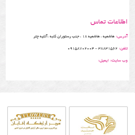
اطلاعات تماس
آدرس:
هاشمیه ، هاشمیه 18 ، جنب رستوران کلبه ،آتلیه چتر
تلفن:
38831562 - 09158702004
وب سایت:
ایمیل: