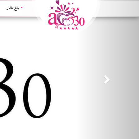
Next
باغ تالار