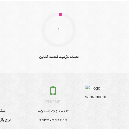
1
تعداد بازدید کننده آنلاین
S
PHONE
051-37660003
مشه
09357799090
برج پاژ