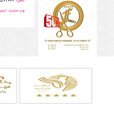
تلفن:
5597038
وب سایت:
ایمی