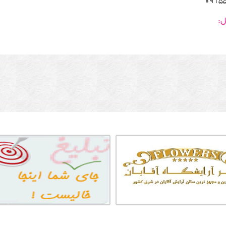
0915
ل: