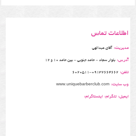
اطلاعات تماس
مدیریت:
آقای عبدالهی
آدرس:
بلوار سجاد - حامد جنوبی - بین حامد 10 و 12
تلفن:
6020511-09132664662
وب سایت:
www.uniquebarberclub.com
ایمیل:
تلگرام:
اینستاگرام: