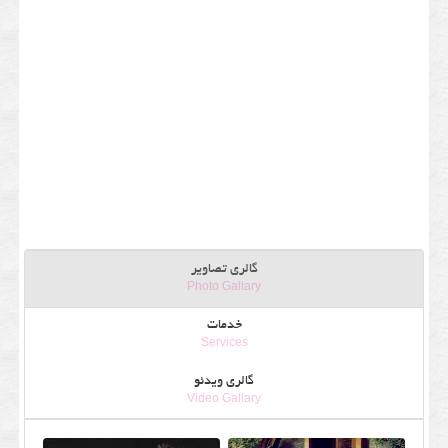
گالری تصاویر
Photo Gallary
خدمات
Services
گالری ویدئو
Video Gallary