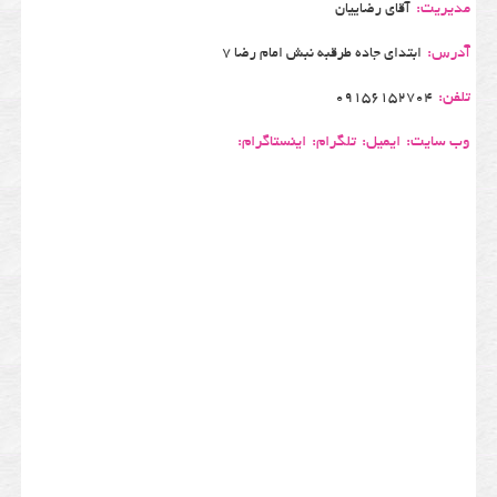
مدیریت:
آقای رضاییان
آدرس:
ابتدای جاده طرقبه نبش امام رضا 7
تلفن:
09156152704
وب سایت:
ایمیل:
تلگرام:
اینستاگرام: