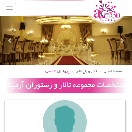
oggle
gation
Previous
Nex
صفحه اصلی
تالار و باغ تالار
پروفایل شخصی
مشخصات مجموعه تالار و رستوران آرمیتا