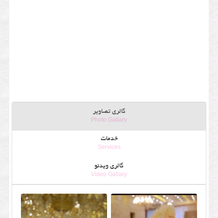
گالری تصاویر
Photo Gallary
خدمات
Services
گالری ویدئو
Video Gallary