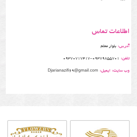
اطلاعات تماس
آدرس:
بلوار معلم
تلفن:
09370717417-09379855701
وب سایت:
ایمیل:
Djarianazifi69@gmail.com