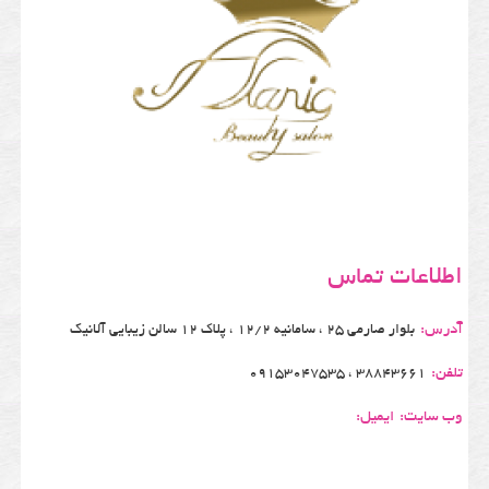
اطلاعات تماس
آدرس:
بلوار صارمی 25 ، سامانیه 12/2 ، پلاک 12 سالن زیبایی آلانیک
تلفن:
38843661 ، 09153047535
وب سایت:
ایمیل: