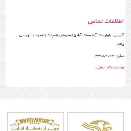
اطلاعات تماس
آدرس:
بلوارملک آباد-ملک آباد15-هوشیار4-پلاک37-واحد1 زیبایی
راندا
تلفن:
37653027
وب سایت:
ایمیل: