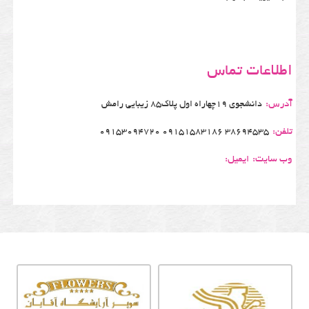
اطلاعات تماس
آدرس:
دانشجوی 19چهاراه اول پلاک85 زیبایی رامش
تلفن:
38694535 09151583186 09153094720
وب سایت:
ایمیل: