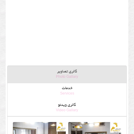
گالری تصاویر
Photo Gallary
خدمات
Services
گالری ویدئو
Video Gallary