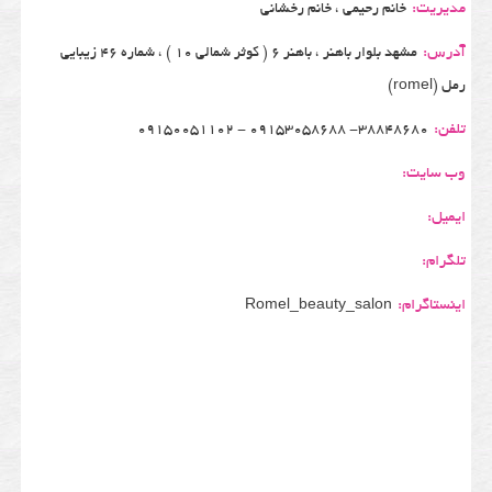
مدیریت:
خانم رحیمی ، خانم رخشانی
آدرس:
مشهد بلوار باهنر ، باهنر 6 ( کوثر شمالی 10 ) ، شماره 46 زیبایی
رمل (romel)
تلفن:
38848680- 09153058688 - 09150051102
وب سایت:
ایمیل:
تلگرام:
اینستاگرام:
Romel_beauty_salon