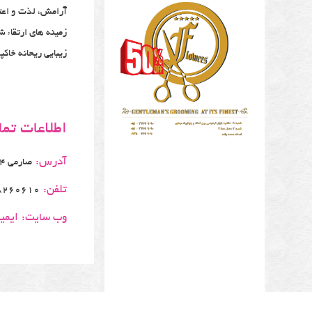
آرامش، لذت و اعتم
زمینه های ارتقاء 
زیبایی ریحانه خاک
اطلاعات تم
آدرس:
صارمی 34، پلاک 27/1
تلفن:
8260610
وب سایت:
ایمی