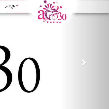
Next
باغ تالار