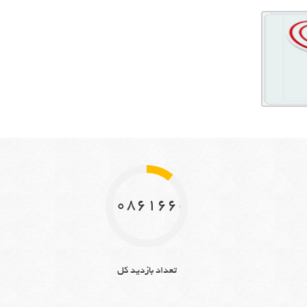
10861660
تعداد بازدید کل