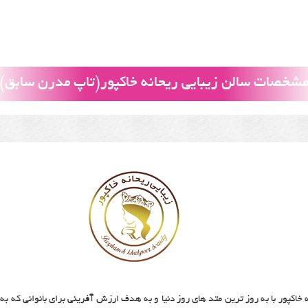
شخصات سالن زیبایی ریحانه خاکپور(تاپ مدرن سابق)
ه خاکپور با به روز ترین متد های روز دنیا و به هدف ارزش آفرینی برای بانوانی که ب