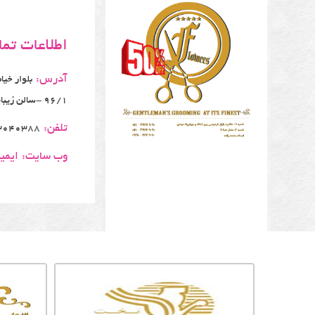
اطلاعات تم
آدرس:
بلوار خیا
96/1 -سالن زیبایی سارا
تلفن:
3040388
وب سایت:
ایمی