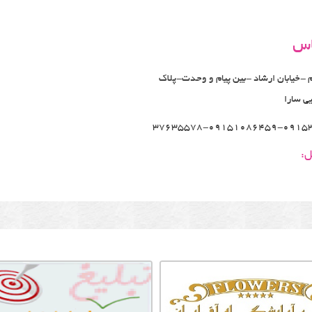
اس
م -خیابان ارشاد -بین پیام و وحدت-پلاک
37635578-09151086459-0915
ل: