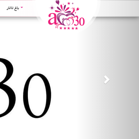
Next
باغ تالار