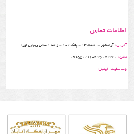
اطلاعات تماس
آدرس:
آزادشهر - امامت 13 - پلاک 102 - واحد 1 سالن زیبایی نورا
تلفن:
36072330 09155231684
وب سایت:
ایمیل: