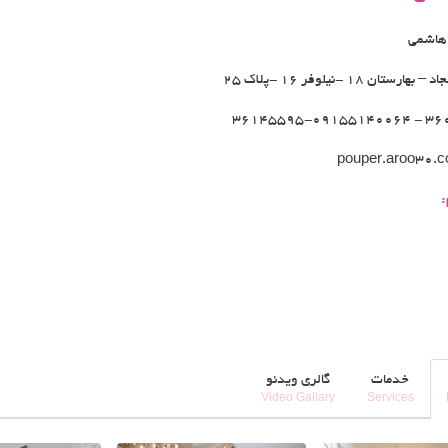
 هاشمی
هارستان 18 -نیلوفر 16 -پلاک 25
36041997 -
pouper.aroo30.
:
خدمات
گالری ویدئو
Video Gallary
Services