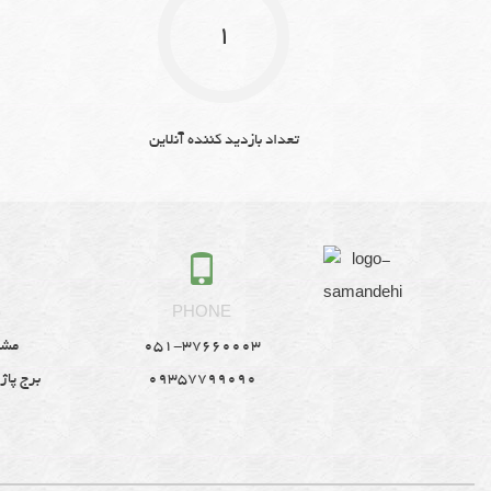
1
تعداد بازدید کننده آنلاین
S
PHONE
051-37660003
مشه
09357799090
برج پاژ