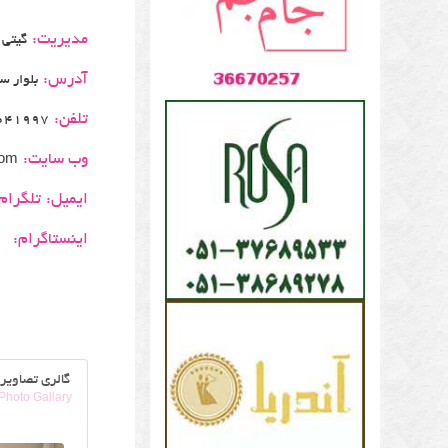
مدیریت:
گیتی
آدرس:
بلوار سجاد – ب
تلفن:
 36145595-09155140064
وب سایت:
com
ایمیل:
تلگرام
اینستاگرام:
گالری تصاویر
Photo Gallary