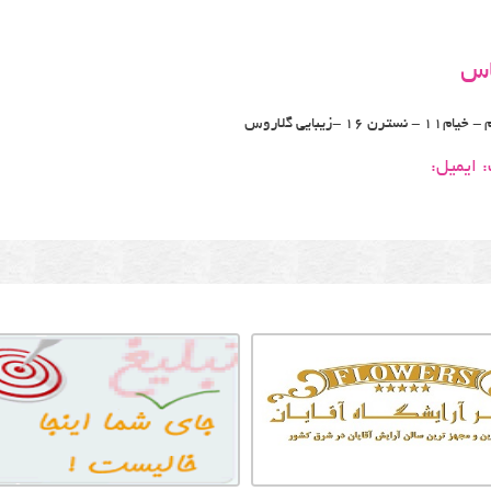
اس
ترن 16 -زیبایی گلاروس
ایمیل: