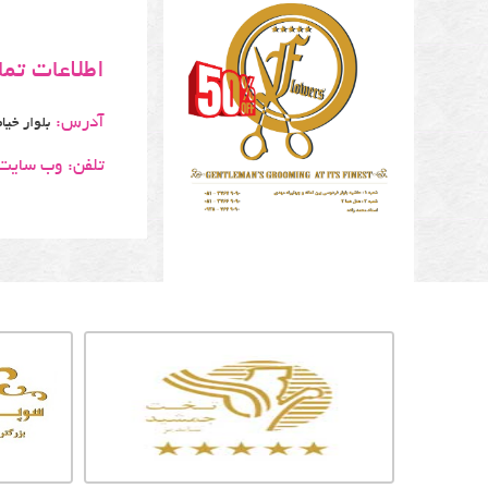
اطلاعات تم
آدرس:
بلوار خیام - خیام11 - نس
تلفن:
وب سایت: