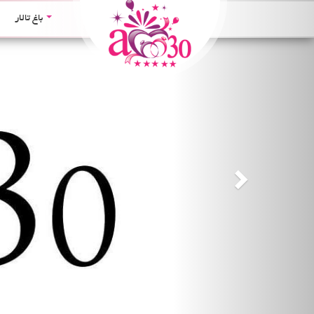
Next
باغ تالار