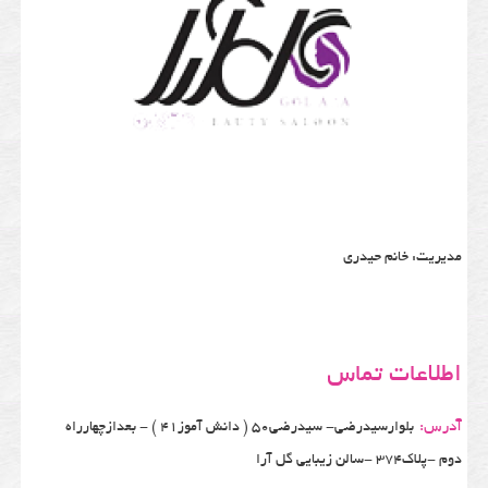
مدیریت: خانم حیدری
اطلاعات تماس
آدرس:
بلوارسیدرضی- سیدرضی50 ( دانش آموز41 ) - بعدازچهارراه
دوم -پلاک374 -سالن زیبایی گل آرا