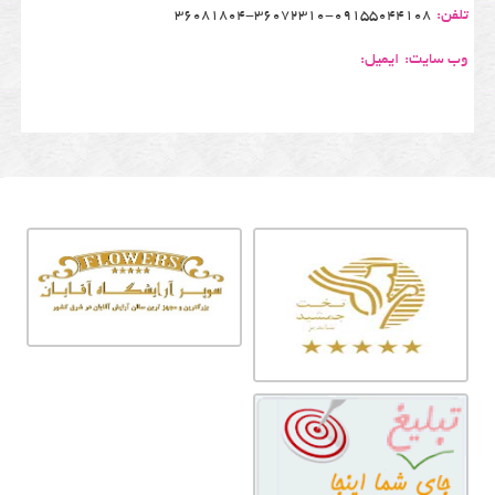
تلفن:
36081804-36072310-09155044108
وب سایت:
ایمیل: