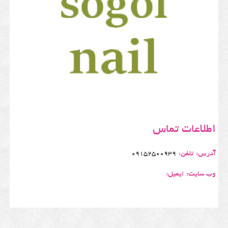
اطلاعات تماس
آدرس:
تلفن:
09152500939
وب سایت:
ایمیل: