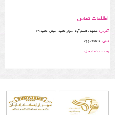
اطلاعات تماس
آدرس:
مشهد ، قاسم آباد-بلوارامامیه- نبش امامیه 29
تلفن:
36632439
وب سایت:
ایمیل: