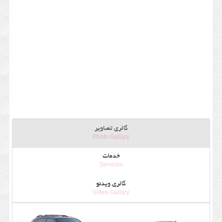
گالری تصاویر
Photo Gallary
خدمات
Services
گالری ویدئو
Video Gallary