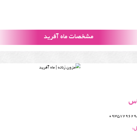
مشخصات ماه آفرید
اس
0935729629
ل: