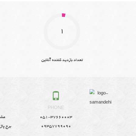
1
تعداد بازدید کننده آنلاین
S
PHONE
051-37660003
مشه
09357799090
برج پاژ