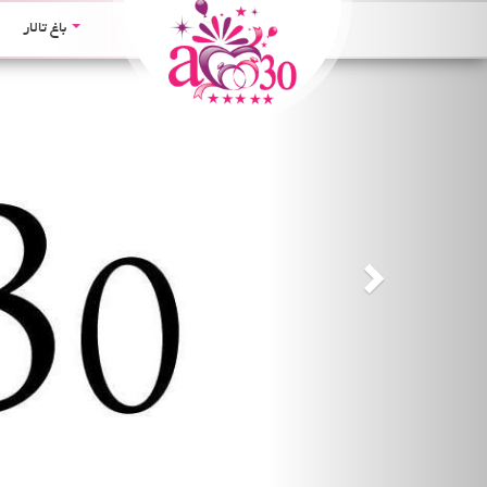
Next
باغ تالار