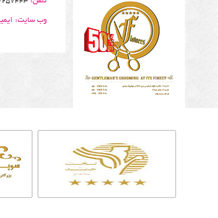
تلفن:
2257443
وب سایت:
ایمی