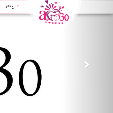
Next
باغ تالار