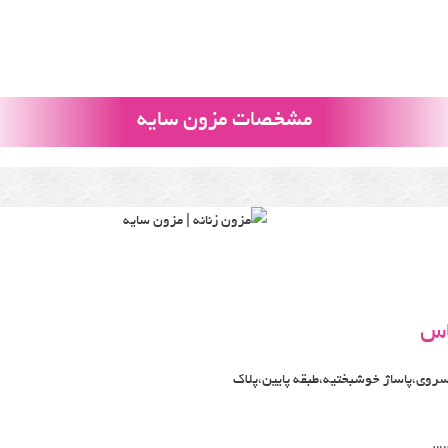
مشخصات مزون سایه
اس
سروی،پاساژ خوشبختیه،طبقه پایین،پلاک