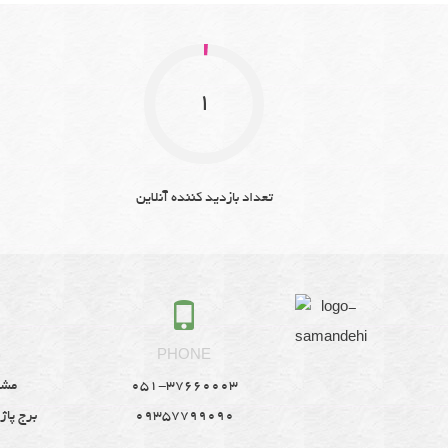
1
تعداد بازدید کننده آنلاین
S
PHONE
051-37660003
مشه
09357799090
برج پاژ